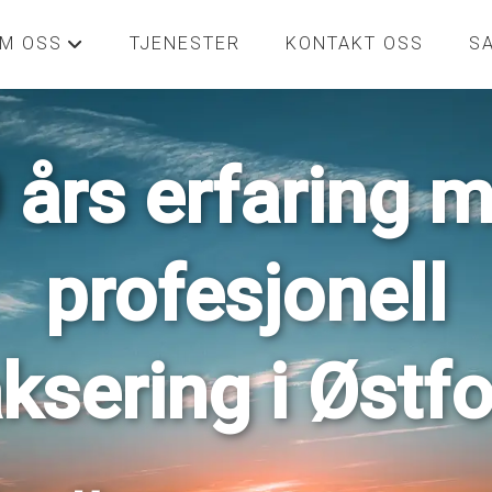
M OSS
TJENESTER
KONTAKT OSS
S
+
 års erfaring 
profesjonell
aksering i Østfo