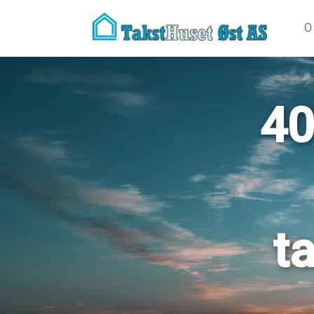
O
40
t