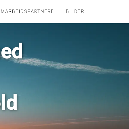
AMARBEIDSPARTNERE
BILDER
med
ld