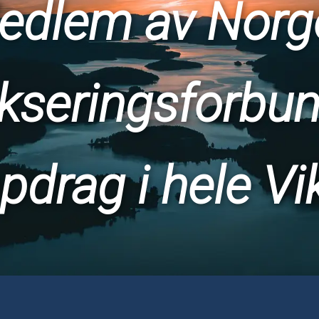
edlem av Norg
kseringsforbun
pdrag i hele Vi