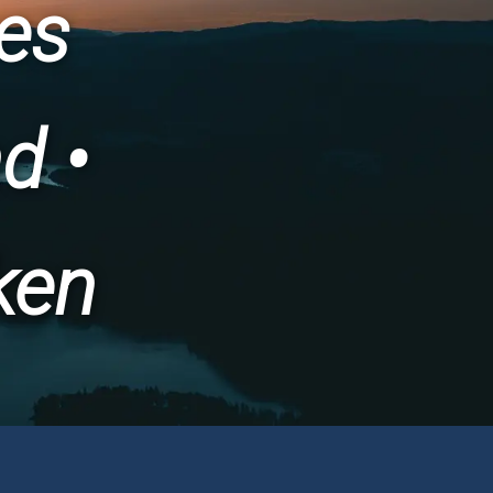
es
d •
ken