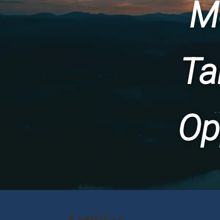
M
Ta
Op